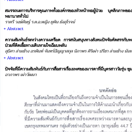
สมรรถนะการบริหารคุณภาพทั้งองค์กรของหัวหน้าหอผู้ป่วย บุคลิกภาพข
พยาบาลทั่วไป
ราตรี วงษ์ดิษฐ์ ร.ต.อ.หญิง ยุพิน ยังสุโรจน์
+ Abstract
ความสัมพันธ์ระหว่างความเครียด การสนับสนุนทางสังคมปัจจัยคัดสรรกับพ
ป่วยที่ติดเชื้อทางเดินหายใจเฉียบพลัน
สุธิศา ล่ามช้าง อรพินท์ จันทร์ปัญญาสกุล นิภาพร ศิริเผ่า ปรีชา ล่ามช้าง นันทา
+ Abstract
ปัจจัยที่มีความสัมพันธ์กับการสื่อสารเรื่องเพศของมารดาที่มีบุตรสาววัยรุ่
อาภาพร เผ่าวัฒนา