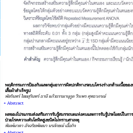
พฤติกรรมการป้องกันและกลุ่มอาการผิดปกติทางระบบโครงร่างกล้ามเนื้อของช
เสื้อผ้าสำเร็จรูป
พัชรินทร์ ไชยสุรินทร์ ธานี แก้วธรรมานุกูล วีระพร ศุทธาภรณ์
+ Abstract
ผลของโปรแกรมส่งเสริมการรับรู้สมรรถนะแห่งตนและการรับรู้ประโยชน์ในกา
ป่วยโรคความดันโลหิตสูงชนิดไม่ทราบสาเหตุ
พิมพ์มาดา อัจฉริยพัฒนา นรลักขณ์ เอื้อกิจ
+ Abstract