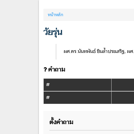
หน้าหลัก
วัยรุ่น
ผศ.ดร.นันทพันธ์ ชินล้ำประเสริฐ, ผศ.
คำถาม
#
#
ตั้งคำถาม